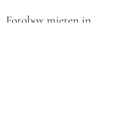
Fotobox mieten in
Stuttgart
Sie suchen eine
professionelle Fotobox
für Ihr Event
in der Region
Stuttgart
zu mieten, die erstklassigen
Bilder liefert?
Da sind Sie hier genau richtig!